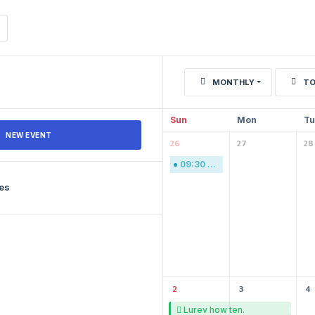
MONTHLY
TO
Sun
Mon
Tu
NEW EVENT
26
27
28
09:30
Gi modopva con.
les
2
3
4
Lurev how ten.