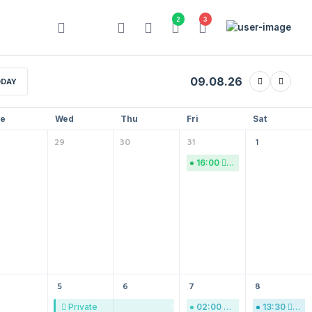
2
3
09.08.26
DAY
e
Wed
Thu
Fri
Sat
29
30
31
1
16:00
Private
5
6
7
8
Private
02:00
Jo fol nat.
13:30
Peut